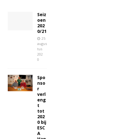
Seiz
oen
202
0/21
25
augus
tus
202
0
Spo
nso
r
verl
eng
t
tot
202
0 bij
ESC
A
Han