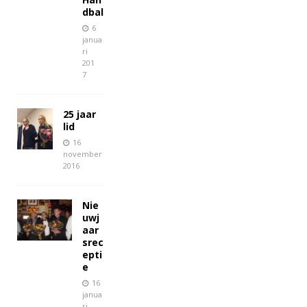
dbal
6
janua
ri
201
7
25 jaar
lid
16
november
2016
Nie
uwj
aar
srec
epti
e
16
janua
ri