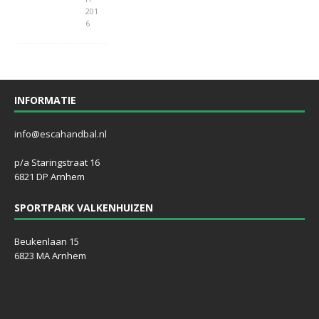
201
6
INFORMATIE
info@escahandbal.nl
p/a Staringstraat 16
6821 DP Arnhem
SPORTPARK VALKENHUIZEN
Beukenlaan 15
6823 MA Arnhem