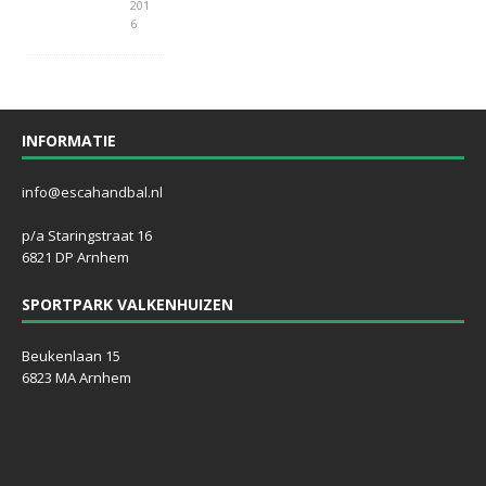
201
6
INFORMATIE
info@escahandbal.nl
p/a Staringstraat 16
6821 DP Arnhem
SPORTPARK VALKENHUIZEN
Beukenlaan 15
6823 MA Arnhem