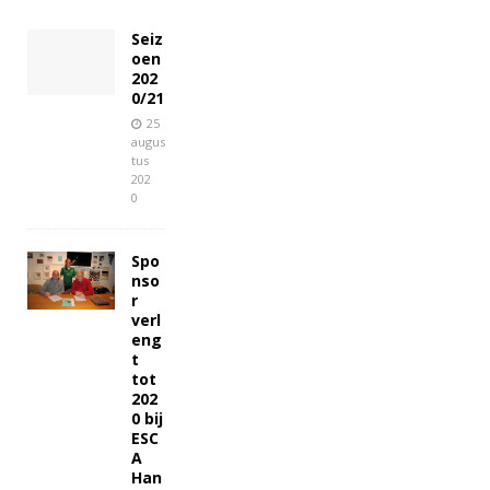
Seiz
oen
202
0/21
25
augus
tus
202
0
Spo
nso
r
verl
eng
t
tot
202
0 bij
ESC
A
Han