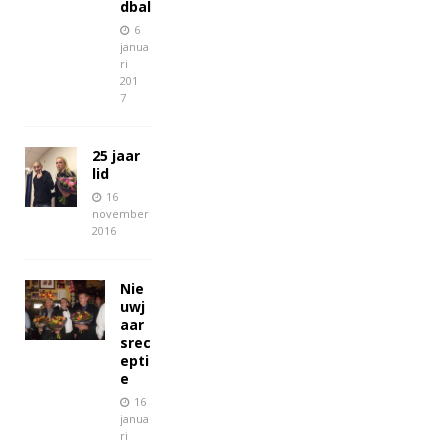
dbal
6
janua
ri
201
7
25 jaar
lid
16
november
2016
Nie
uwj
aar
srec
epti
e
16
janua
ri